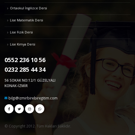
Ortaokul İngilizce Dersi
Lise Matematik Dersi
Lise Fizik Dersi
Lise Kimya Dersi
0552 236 10 56
0232 285 44 34
56 SOKAK NO:12/1 GÜZELYALI
KONAK-İZMİR
bilgi@izmirbirebiregitim.com
© Copyright 2012. Tüm Hakları Saklıdır.