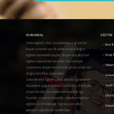
KURUMSAL
EĞITIM
Geleceğimiz olan çocuklarımıza güzel bir
Bire B
hayat sunmak için ilk adım onlara doğru
Grup 
eğitimi vermekle başlar. Başarı ancak iyi bir
eğitim sayesinde kazanılır. Bu süreçte
Yabancı
üzerimize düşen en önemli görev onlar için
doğru tercihler yapmaktır.
Sınavl
İzmir Birebir Eğitim çatısı altında öğrencinin
Yazılı 
düzeyine uygun kaliteli Özel Ders, 6-8 Kişilik
Grup Dersler ile üniversite hazırlık, lgs
Okul D
hazırlık, sınavlara hazırlık, ödevlere takviye
eğitimi verilmektedir. Öğrencinin ders
Ödevl
talepleri öğretmen tarafından