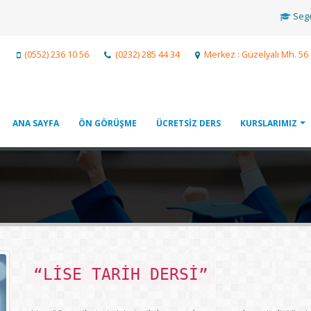
Sege
(0552) 236 10 56
(0232) 285 44 34
Merkez : Güzelyalı Mh. 56
ANA SAYFA
ÖN GÖRÜŞME
ÜCRETSİZ DERS
KURSLARIMIZ
“LISE TARIH DERSI”