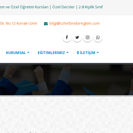
m ve Özel Öğretim Kursları | Özel Dersler | 2-8 Kişilik Sınıf
 Sk. No:12 Konak-İzmir
bilgi@izmirbirebiregitim.com
KURUMSAL
EĞİTİMLERİMİZ
İLETİŞİM