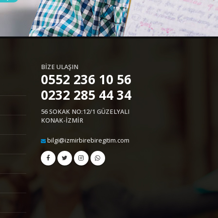
BIZE ULAŞIN
0552 236 10 56
0232 285 44 34
56 SOKAK NO:12/1 GÜZELYALI
KONAK-İZMİR
bilgi@izmirbirebiregitim.com