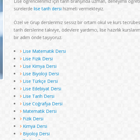
Lise öğrencilerimiz için tarih branşında uzman, deneyimli öğr
sürelerde
lise tarih dersi
hizmeti vermekteyiz.
Özel ve Grup derslerimiz sessiz bir ortam okul ve kurs tecrübes
tarih derslerine takviye, ödevlere yardımcı, lise hazırlık kurslar
bir adım önde taşıyoruz.
Lise Matematik Dersi
Lise Fizik Dersi
Lise Kimya Dersi
Lise Biyoloji Dersi
Lise Türkçe Dersi
Lise Edebiyat Dersi
Lise Tarih Dersi
Lise Coğrafya Dersi
Matematik Dersi
Fizik Dersi
Kimya Dersi
Biyoloji Dersi